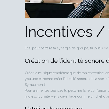
Incentives /
Et si pour parfaire ta synergie de groupe, tu jouais 
Création de l’identité sonore 
Créer la musique emblématique de ton entreprise, enr
youtube et même créer l’identité sonore de ta société
Sympa non ?
Pour animer les séances tu peux me faire confiance, ca
jingles… Ici, j’interviens davantage comme un chef d’o
L’atelier de chansons