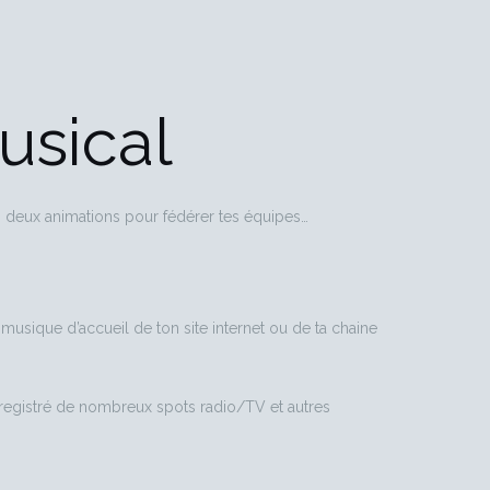
usical
es deux animations pour fédérer tes équipes…
usique d’accueil de ton site internet ou de ta chaine
 enregistré de nombreux spots radio/TV et autres