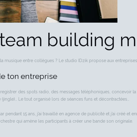
 team building m
de la musique entre collègues ? Le studio IDzik propose aux entrepris
de ton entreprise
egistrer des spots radio, des messages téléphoniques, concevoir la m
 (jingle)… Le tout organisé lors de séances funs et décontractées…
r pendant 15 ans, j’ai travaillé en agence de publicité et j’ai créé et
rchestre qui amène les participants à créer une bande son originale.