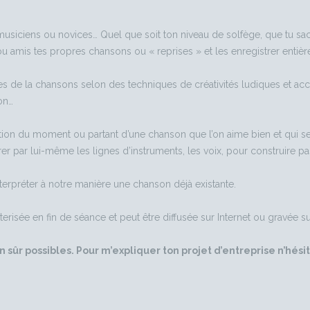
 : musiciens ou novices… Quel que soit ton niveau de solfège, que tu s
amis tes propres chansons ou « reprises » et les enregistrer entièr
 de la chansons selon des techniques de créativités ludiques et acces
on…
ration du moment ou partant d’une chanson que l’on aime bien et qui s
trer par lui-même les lignes d’instruments, les voix, pour construire p
interpréter à notre manière une chanson déjà existante.
erisée en fin de séance et peut être diffusée sur Internet ou gravée s
 sûr possibles. Pour m’expliquer ton projet d’entreprise n’hés