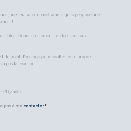
aches jouer ou non d’un instrument… je te propose une
ement !
sibles à tous : croisements d’idées, écriture
ert de point d’encrage pour éveiller notre propre
as à pas la chanson.
ur CD,vinyle…
ite pas à me
contacter !