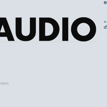
e
«
d
taire.