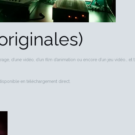
riginales)
métrage, d’une vidéo, d’un film d’animation ou encore d’un jeu vidéo…
 disponible en téléchargement direct.