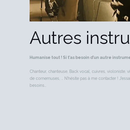
Autres instr
Humanise tout ! Si t’as besoin d’un autre instrum
Chanteur, chanteuse, Back vocal, cuivres, violoniste, v
de cornemuses, … N’hésite pas à me contacter ! J’essa
besoins…