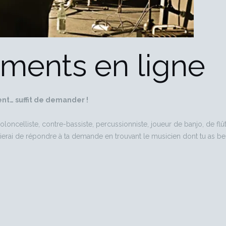
uments en ligne
ent… suffit de demander !
ioloncelliste, contre-bassiste, percussionniste, joueur de banjo, de flû
ierai de répondre à ta demande en trouvant le musicien dont tu as beso